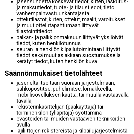
jäsensuhdetta koskevat tiedot, kuten, laskutus-
ja maksutiedot, tuote- ja tilaustiedot, tieto
vanhempainvastuunkantajasta
ottelutilastot, kuten, ottelut, maalit, varoitukset
ja muut ottelutapahtumaan liittyvät
tilastointitiedot
palkan- ja palkkionmaksuun liittyvät yksilöivät
tiedot, kuten henkilötunnus
seuran ja henkilön kilpailutoimintaan liittyvät
tiedot sekä muut asiakkaan suostumuksella
kerätyt tiedot, kuten henkilön kuva
Säännönmukaiset tietolähteet
jäseneltä itseltään suoraan järjestelmään,
sähköpostitse, puhelimitse, lomakkeella,
mobiilisovelluksen kautta, tai muulla vastaavalla
tavalla,
rekisterinkäsittelijän (pääkäyttäjä) tai
toimihenkilön (ylläpitäjä) syöttäminä
evästeiden tai muiden vastaavien tekniikoiden
avulla
lajiliittojen rekistereistä ja kilpailujärjestelmistä