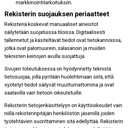
markkinointitarkoituksiin.
Rekisterin suojauksen periaatteet
Rekisteriä koskevat manuaaliset aineistot
säilytetään suojatuissa tiloissa. Digitaalisesti
tallennetut ja käsiteltävät tiedot ovat tietokannoissa,
jotka ovat palomuurein, salasanoin ja muiden
teknisten keinojen avulla suojattuja.
Sivujen toteutuksessa on hyödynnetty teknistä
tietosuojaa, jolla pyritään huolehtimaan siitä, että̈
syötetyt tiedot säilyvät muuttumattomina ja ovat
saatavilla vain tietoon oikeutetuille.
Rekisterin tietojenkäsittelyyn on käyttöoikeudet vain
niillä rekisterinpitäjän henkilöstön jäsenillä joiden
työtehtävien suorittaminen sitä edellyttää. Rekisterin