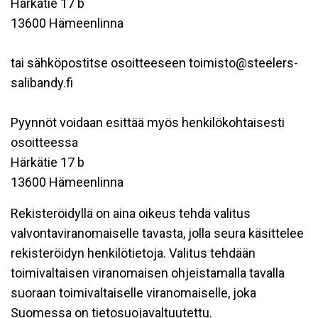
Härkätie 17 b
13600 Hämeenlinna
tai sähköpostitse osoitteeseen toimisto@steelers-
salibandy.fi
Pyynnöt voidaan esittää myös henkilökohtaisesti
osoitteessa
Härkätie 17 b
13600 Hämeenlinna
Rekisteröidyllä on aina oikeus tehdä valitus
valvontaviranomaiselle tavasta, jolla seura käsittelee
rekisteröidyn henkilötietoja. Valitus tehdään
toimivaltaisen viranomaisen ohjeistamalla tavalla
suoraan toimivaltaiselle viranomaiselle, joka
Suomessa on tietosuojavaltuutettu.