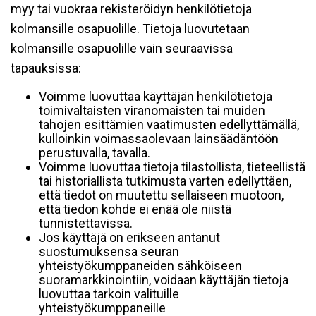
myy tai vuokraa rekisteröidyn henkilötietoja
kolmansille osapuolille. Tietoja luovutetaan
kolmansille osapuolille vain seuraavissa
tapauksissa:
Voimme luovuttaa käyttäjän henkilötietoja
toimivaltaisten viranomaisten tai muiden
tahojen esittämien vaatimusten edellyttämällä,
kulloinkin voimassaolevaan lainsäädäntöön
perustuvalla, tavalla.
Voimme luovuttaa tietoja tilastollista, tieteellistä
tai historiallista tutkimusta varten edellyttäen,
että tiedot on muutettu sellaiseen muotoon,
että tiedon kohde ei enää ole niistä
tunnistettavissa.
Jos käyttäjä on erikseen antanut
suostumuksensa seuran
yhteistyökumppaneiden sähköiseen
suoramarkkinointiin, voidaan käyttäjän tietoja
luovuttaa tarkoin valituille
yhteistyökumppaneille