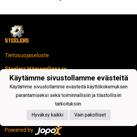
Tietosuojaseloste
Steelers Hämeenlinna ry
toimisto@steelers-salibandy.fi
Käytämme sivustollamme evästeitä
Loimua Areena
Härkätie 17 B, 13600 Hämeenlinna
Käytämme sivustollamme evästeitä käyttökokemuksen
Y-tunnus: 2414280-4
parantamiseksi sekä toiminnallisiin ja tilastollisiin
tarkoituksiin.
Hyväksy kaikki
Vain pakolliset
Powered by