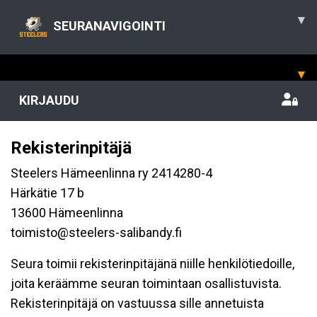
▾
SEURANAVIGOINTI
▾
KIRJAUDU
Rekisterinpitäjä
Steelers Hämeenlinna ry 2414280-4
Härkätie 17 b
13600 Hämeenlinna
toimisto@steelers-salibandy.fi
Seura toimii rekisterinpitäjänä niille henkilötiedoille,
joita keräämme seuran toimintaan osallistuvista.
Rekisterinpitäjä on vastuussa sille annetuista