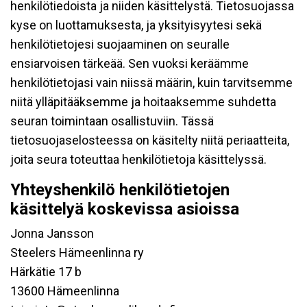
henkilötiedoista ja niiden käsittelystä. Tietosuojassa
kyse on luottamuksesta, ja yksityisyytesi sekä
henkilötietojesi suojaaminen on seuralle
ensiarvoisen tärkeää. Sen vuoksi keräämme
henkilötietojasi vain niissä määrin, kuin tarvitsemme
niitä ylläpitääksemme ja hoitaaksemme suhdetta
seuran toimintaan osallistuviin. Tässä
tietosuojaselosteessa on käsitelty niitä periaatteita,
joita seura toteuttaa henkilötietoja käsittelyssä.
Yhteyshenkilö henkilötietojen
käsittelyä koskevissa asioissa
Jonna Jansson
Steelers Hämeenlinna ry
Härkätie 17 b
13600 Hämeenlinna