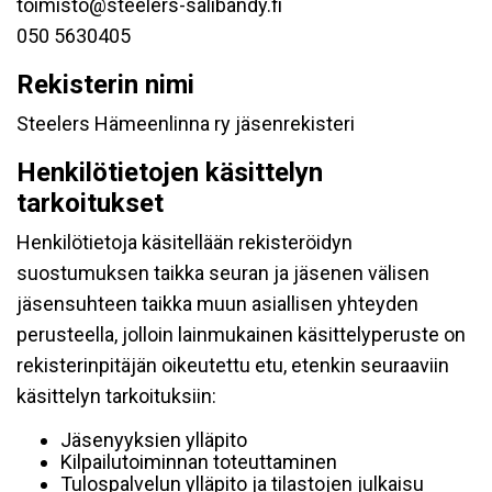
toimisto@steelers-salibandy.fi
050 5630405
Rekisterin nimi
Steelers Hämeenlinna ry jäsenrekisteri
Henkilötietojen käsittelyn
tarkoitukset
Henkilötietoja käsitellään rekisteröidyn
suostumuksen taikka seuran ja jäsenen välisen
jäsensuhteen taikka muun asiallisen yhteyden
perusteella, jolloin lainmukainen käsittelyperuste on
rekisterinpitäjän oikeutettu etu, etenkin seuraaviin
käsittelyn tarkoituksiin:
Jäsenyyksien ylläpito
Kilpailutoiminnan toteuttaminen
Tulospalvelun ylläpito ja tilastojen julkaisu