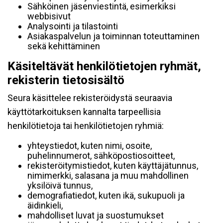
Sähköinen jäsenviestintä, esimerkiksi
webbisivut
Analysointi ja tilastointi
Asiakaspalvelun ja toiminnan toteuttaminen
sekä kehittäminen
Käsiteltävät henkilötietojen ryhmät,
rekisterin tietosisältö
Seura käsittelee rekisteröidystä seuraavia
käyttötarkoituksen kannalta tarpeellisia
henkilötietoja tai henkilötietojen ryhmiä:
yhteystiedot, kuten nimi, osoite,
puhelinnumerot, sähköpostiosoitteet,
rekisteröitymistiedot, kuten käyttäjätunnus,
nimimerkki, salasana ja muu mahdollinen
yksilöivä tunnus,
demografiatiedot, kuten ikä, sukupuoli ja
äidinkieli,
mahdolliset luvat ja suostumukset