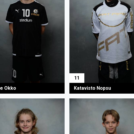
11
e Okko
Katavisto Nopsu