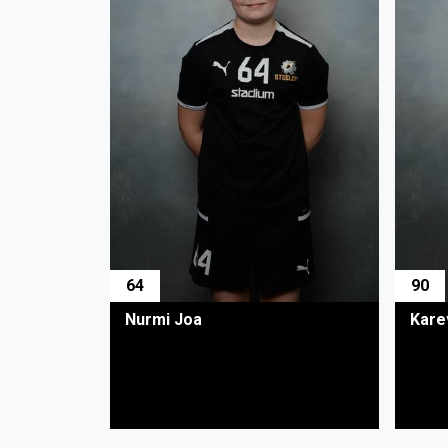
64
90
Nurmi Joa
Kare