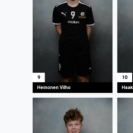
9
10
Heinonen Vilho
Haak