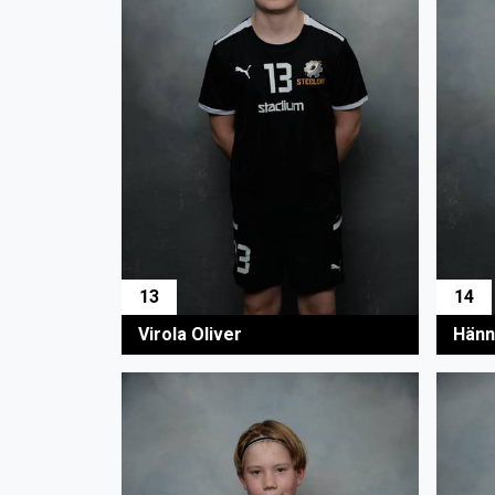
13
14
Virola Oliver
Hänn