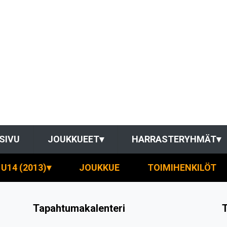
SIVU
JOUKKUEET
▾
HARRASTERYHMÄT
▾
U14 (2013)
▾
JOUKKUE
TOIMIHENKILÖT
Tapahtumakalenteri
T