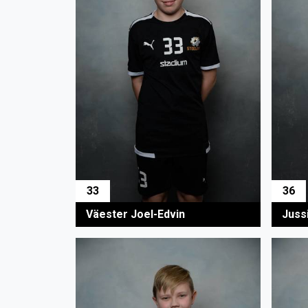
33
36
Väester Joel-Edvin
Juss