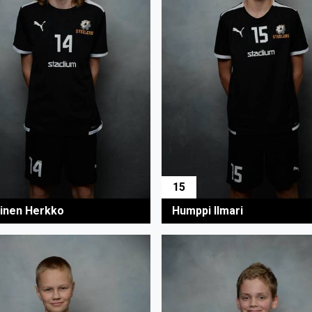
15
inen Herkko
Humppi Ilmari