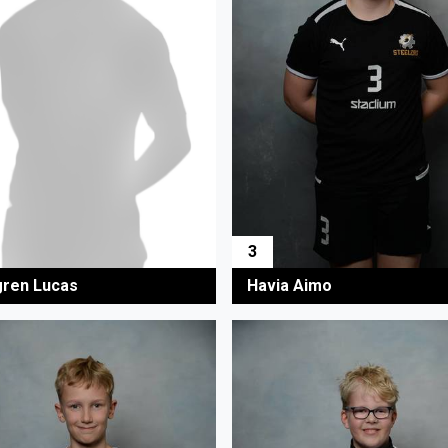
3
gren Lucas
Havia Aimo