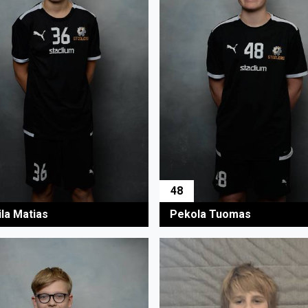
48
ila Matias
Pekola Tuomas