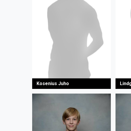
Kosenius Juho
Lind