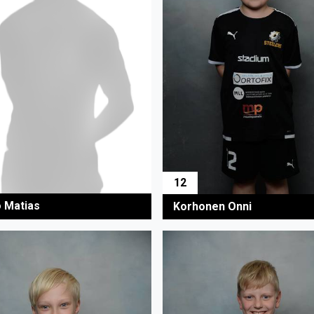
12
o Matias
Korhonen Onni