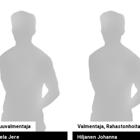
uuvalmentaja
Valmentaja, Rahastonhoita
ela Jere
Hiljanen Johanna