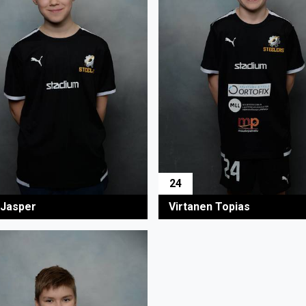
24
 Jasper
Virtanen Topias