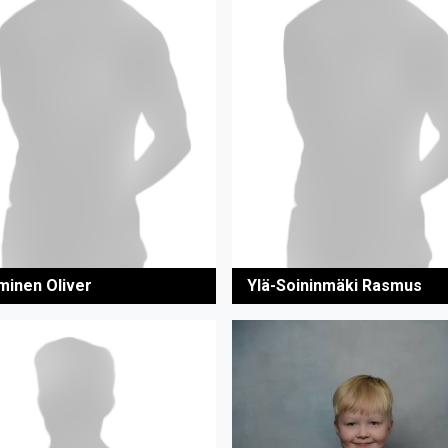
inen Oliver
Ylä-Soininmäki Rasmus