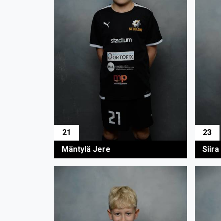
21
23
Mäntylä Jere
Siira