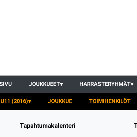
SIVU
JOUKKUEET
▾
HARRASTERYHMÄT
▾
U11 (2016)
▾
JOUKKUE
TOIMIHENKILÖT
Tapahtumakalenteri
T