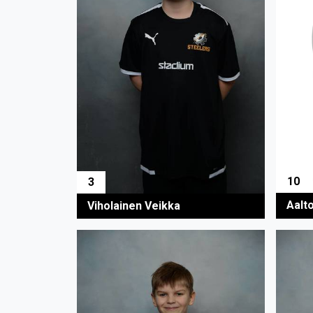
10
3
Aalt
Viholainen Veikka