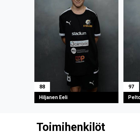
88
97
Hiljanen Eeli
Pelt
Toimihenkilöt