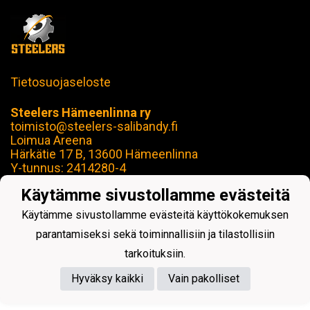
Tietosuojaseloste
Steelers Hämeenlinna ry
toimisto@steelers-salibandy.fi
Loimua Areena
Härkätie 17 B, 13600 Hämeenlinna
Y-tunnus: 2414280-4
Käytämme sivustollamme evästeitä
Käytämme sivustollamme evästeitä käyttökokemuksen
parantamiseksi sekä toiminnallisiin ja tilastollisiin
Powered by
tarkoituksiin.
Hyväksy kaikki
Vain pakolliset