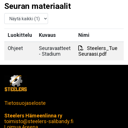
Seuran materiaalit
Luokittelu
Kuvaus
Nimi
Ohjeet
Seuravaatteet
Steelers_Tue
- Stadium
Seuraasi.pdf
Tietosuojaseloste
Steelers Hämeenlinna ry
toimisto@steelers-salibandy.fi
Loimua Areena