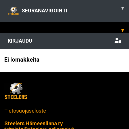
▾
SEURANAVIGOINTI
▾
KIRJAUDU
Ei lomakkeita
Tietosuojaseloste
Steelers Hämeenlinna ry