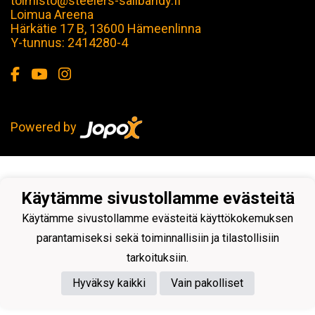
toimisto@steelers-salibandy.fi
Loimua Areena
Härkätie 17 B, 13600 Hämeenlinna
Y-tunnus: 2414280-4
Powered by
Käytämme sivustollamme evästeitä
Käytämme sivustollamme evästeitä käyttökokemuksen
parantamiseksi sekä toiminnallisiin ja tilastollisiin
tarkoituksiin.
Hyväksy kaikki
Vain pakolliset