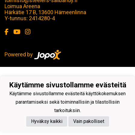
toimisto@steelers-salibandy.fi
Loimua Areena
Härkätie 17 B, 13600 Hämeenlinna
Y-tunnus: 2414280-4
Powered by
Käytämme sivustollamme evästeitä
Käytämme sivustollamme evästeitä käyttökokemuksen
parantamiseksi sekä toiminnallisiin ja tilastollisiin
tarkoituksiin.
Hyväksy kaikki
Vain pakolliset