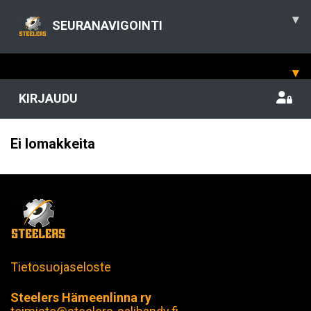
▾
SEURANAVIGOINTI
▾
KIRJAUDU
Ei lomakkeita
Tietosuojaseloste
Steelers Hämeenlinna ry