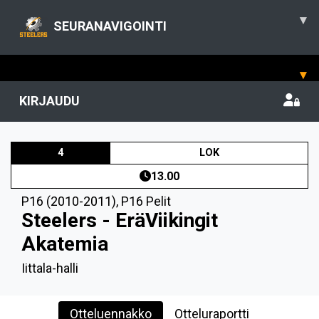
▾
SEURANAVIGOINTI
▾
KIRJAUDU
4
LOK
13.00
P16 (2010-2011)
,
P16 Pelit
Steelers - EräViikingit
Akatemia
Iittala-halli
Otteluennakko
Otteluraportti