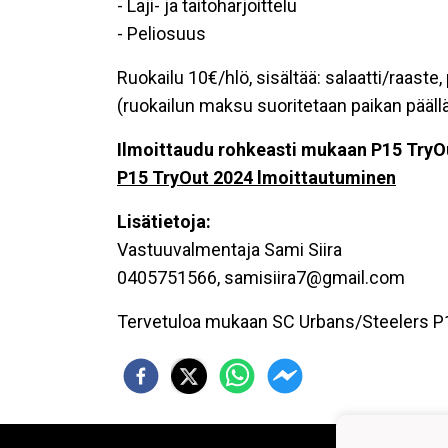
- Laji- ja taitoharjoittelu
- Peliosuus
Ruokailu 10€/hlö, sisältää: salaatti/raaste
(ruokailun maksu suoritetaan paikan päällä
Ilmoittaudu rohkeasti mukaan P15 TryOu
P15 TryOut 2024 lmoittautuminen
Lisätietoja:
Vastuuvalmentaja Sami Siira
0405751566, samisiira7@gmail.com
Tervetuloa mukaan SC Urbans/Steelers P