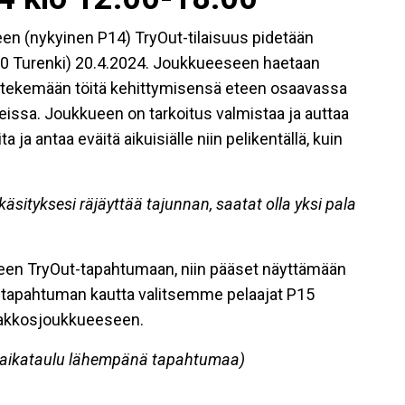
en (nykyinen P14) TryOut-tilaisuus pidetään
00 Turenki) 20.4.2024. Joukkueeseen haetaan
ita tekemään töitä kehittymisensä eteen osaavassa
issa. Joukkueen on tarkoitus valmistaa ja auttaa
a ja antaa eväitä aikuisiälle niin pelikentällä, kuin
ikäsityksesi räjäyttää tajunnan, saatat olla yksi pala
een TryOut-tapahtumaan, niin pääset näyttämään
t-tapahtuman kautta valitsemme pelaajat P15
kakkosjoukkueeseen.
 aikataulu lähempänä tapahtumaa)