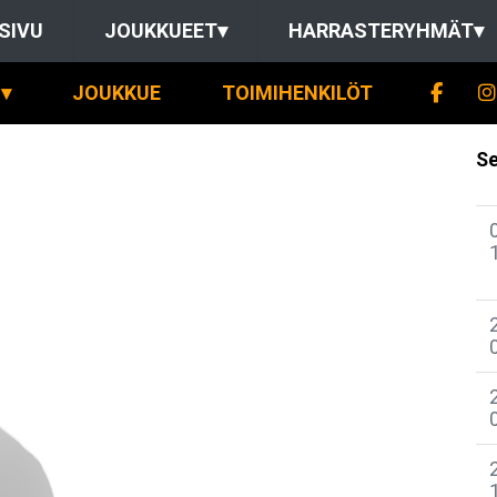
SIVU
JOUKKUEET
▾
HARRASTERYHMÄT
▾
▾
JOUKKUE
TOIMIHENKILÖT
Se