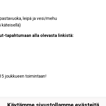
, pastavuoka, leipä ja vesi/mehu
 käteisellä)
t-tapahtumaan alla olevasta linkistä:
15 joukkueen toimintaan!
Käytämme sivustollamme evästeitä