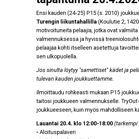
Ensi kauden (24-25) P15 (s. 2010) joukkue
Turengin liikuntahallilla
(Koulutie 2, 142
motivoituneita pelaajia, jotka ovat valmi
valmennuksessa ja hyvissä treeniolosuhte
pelaajaa kohti itselleen asetettuja tavoitteit
sen ulkopuolella.
Jos sinulta löytyy "samettiset" kädet ja pel
tulevan kauden joukkuettamme.
Ilmoittaudu rohkeasti mukaan P15 joukku
taitosi joukkueen valmennukselle. TryOu
joukkueeseen, kuin myös mahdolliseen 
Lauantai 20.4. klo 12:00-18:00
(tarkempi
-
Aloituspalaveri