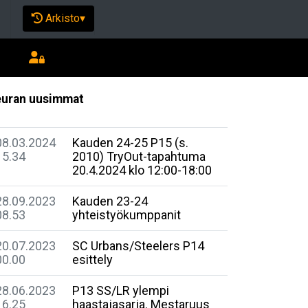
Arkisto
▾
uran uusimmat
08.03.2024
Kauden 24-25 P15 (s.
15.34
2010) TryOut-tapahtuma
20.4.2024 klo 12:00-18:00
28.09.2023
Kauden 23-24
08.53
yhteistyökumppanit
20.07.2023
SC Urbans/Steelers P14
00.00
esittely
28.06.2023
P13 SS/LR ylempi
16.25
haastajasarja. Mestaruus