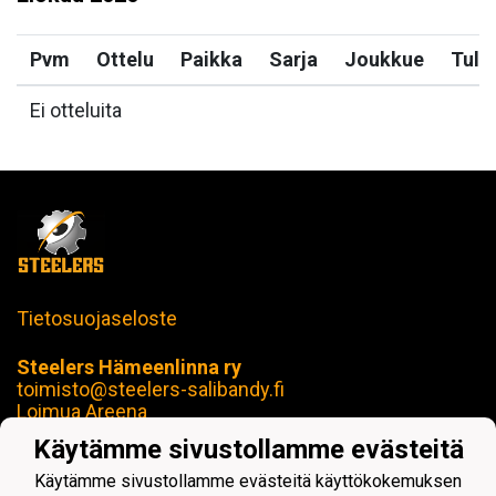
Pvm
Ottelu
Paikka
Sarja
Joukkue
Tulo
Ei otteluita
Tietosuojaseloste
Steelers Hämeenlinna ry
toimisto@steelers-salibandy.fi
Loimua Areena
Härkätie 17 B, 13600 Hämeenlinna
Käytämme sivustollamme evästeitä
Y-tunnus: 2414280-4
Käytämme sivustollamme evästeitä käyttökokemuksen