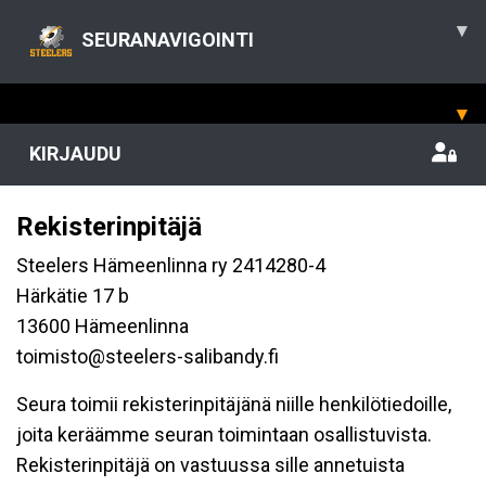
▾
SEURANAVIGOINTI
▾
KIRJAUDU
Rekisterinpitäjä
Steelers Hämeenlinna ry 2414280-4
Härkätie 17 b
13600 Hämeenlinna
toimisto@steelers-salibandy.fi
Seura toimii rekisterinpitäjänä niille henkilötiedoille,
joita keräämme seuran toimintaan osallistuvista.
Rekisterinpitäjä on vastuussa sille annetuista