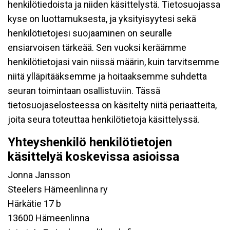
henkilötiedoista ja niiden käsittelystä. Tietosuojassa
kyse on luottamuksesta, ja yksityisyytesi sekä
henkilötietojesi suojaaminen on seuralle
ensiarvoisen tärkeää. Sen vuoksi keräämme
henkilötietojasi vain niissä määrin, kuin tarvitsemme
niitä ylläpitääksemme ja hoitaaksemme suhdetta
seuran toimintaan osallistuviin. Tässä
tietosuojaselosteessa on käsitelty niitä periaatteita,
joita seura toteuttaa henkilötietoja käsittelyssä.
Yhteyshenkilö henkilötietojen
käsittelyä koskevissa asioissa
Jonna Jansson
Steelers Hämeenlinna ry
Härkätie 17 b
13600 Hämeenlinna