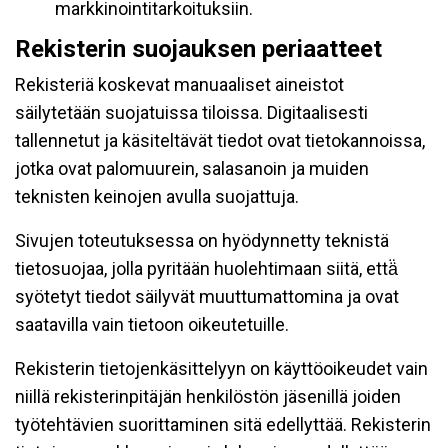
markkinointitarkoituksiin.
Rekisterin suojauksen periaatteet
Rekisteriä koskevat manuaaliset aineistot
säilytetään suojatuissa tiloissa. Digitaalisesti
tallennetut ja käsiteltävät tiedot ovat tietokannoissa,
jotka ovat palomuurein, salasanoin ja muiden
teknisten keinojen avulla suojattuja.
Sivujen toteutuksessa on hyödynnetty teknistä
tietosuojaa, jolla pyritään huolehtimaan siitä, että̈
syötetyt tiedot säilyvät muuttumattomina ja ovat
saatavilla vain tietoon oikeutetuille.
Rekisterin tietojenkäsittelyyn on käyttöoikeudet vain
niillä rekisterinpitäjän henkilöstön jäsenillä joiden
työtehtävien suorittaminen sitä edellyttää. Rekisterin