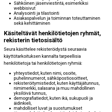
Sähköinen jäsenviestintä, esimerkiksi
webbisivut
Analysointi ja tilastointi
Asiakaspalvelun ja toiminnan toteuttaminen
sekä kehittäminen
Käsiteltävät henkilötietojen ryhmät,
rekisterin tietosisältö
Seura käsittelee rekisteröidystä seuraavia
käyttötarkoituksen kannalta tarpeellisia
henkilötietoja tai henkilötietojen ryhmiä:
yhteystiedot, kuten nimi, osoite,
puhelinnumerot, sähköpostiosoitteet,
rekisteröitymistiedot, kuten käyttäjätunnus,
nimimerkki, salasana ja muu mahdollinen
yksilöivä tunnus,
demografiatiedot, kuten ikä, sukupuoli ja
äidinkieli,
mahdolliset luvat ja suostumukset