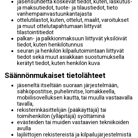
jäsensuhdetta koskevat tiedot, kuten, laskutus-
ja maksutiedot, tuote- ja tilaustiedot, tieto
vanhempainvastuunkantajasta
ottelutilastot, kuten, ottelut, maalit, varoitukset
ja muut ottelutapahtumaan liittyvät
tilastointitiedot
palkan- ja palkkionmaksuun liittyvät yksilöivät
tiedot, kuten henkilötunnus
seuran ja henkilön kilpailutoimintaan liittyvät
tiedot sekä muut asiakkaan suostumuksella
kerätyt tiedot, kuten henkilön kuva
Säännönmukaiset tietolähteet
jäseneltä itseltään suoraan järjestelmään,
sähköpostitse, puhelimitse, lomakkeella,
mobiilisovelluksen kautta, tai muulla vastaavalla
tavalla,
rekisterinkäsittelijän (pääkäyttäjä) tai
toimihenkilön (ylläpitäjä) syöttäminä
evästeiden tai muiden vastaavien tekniikoiden
avulla
lajiliittojen rekistereistä ja kilpailujärjestelmistä