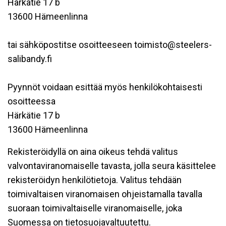
Härkätie 17 b
13600 Hämeenlinna
tai sähköpostitse osoitteeseen toimisto@steelers-
salibandy.fi
Pyynnöt voidaan esittää myös henkilökohtaisesti
osoitteessa
Härkätie 17 b
13600 Hämeenlinna
Rekisteröidyllä on aina oikeus tehdä valitus
valvontaviranomaiselle tavasta, jolla seura käsittelee
rekisteröidyn henkilötietoja. Valitus tehdään
toimivaltaisen viranomaisen ohjeistamalla tavalla
suoraan toimivaltaiselle viranomaiselle, joka
Suomessa on tietosuojavaltuutettu.