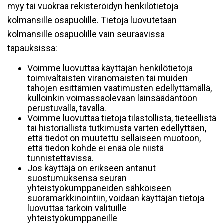
myy tai vuokraa rekisteröidyn henkilötietoja
kolmansille osapuolille. Tietoja luovutetaan
kolmansille osapuolille vain seuraavissa
tapauksissa:
Voimme luovuttaa käyttäjän henkilötietoja
toimivaltaisten viranomaisten tai muiden
tahojen esittämien vaatimusten edellyttämällä,
kulloinkin voimassaolevaan lainsäädäntöön
perustuvalla, tavalla.
Voimme luovuttaa tietoja tilastollista, tieteellistä
tai historiallista tutkimusta varten edellyttäen,
että tiedot on muutettu sellaiseen muotoon,
että tiedon kohde ei enää ole niistä
tunnistettavissa.
Jos käyttäjä on erikseen antanut
suostumuksensa seuran
yhteistyökumppaneiden sähköiseen
suoramarkkinointiin, voidaan käyttäjän tietoja
luovuttaa tarkoin valituille
yhteistyökumppaneille