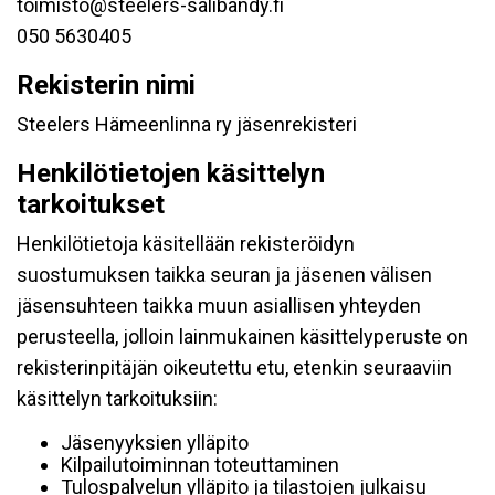
toimisto@steelers-salibandy.fi
050 5630405
Rekisterin nimi
Steelers Hämeenlinna ry jäsenrekisteri
Henkilötietojen käsittelyn
tarkoitukset
Henkilötietoja käsitellään rekisteröidyn
suostumuksen taikka seuran ja jäsenen välisen
jäsensuhteen taikka muun asiallisen yhteyden
perusteella, jolloin lainmukainen käsittelyperuste on
rekisterinpitäjän oikeutettu etu, etenkin seuraaviin
käsittelyn tarkoituksiin:
Jäsenyyksien ylläpito
Kilpailutoiminnan toteuttaminen
Tulospalvelun ylläpito ja tilastojen julkaisu