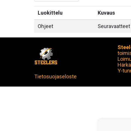
Luokittelu
Kuvaus
Ohjeet
Seuravaatteet
Steel
toimi
Loim
Härkä
Y-tun
Tietosuojaseloste