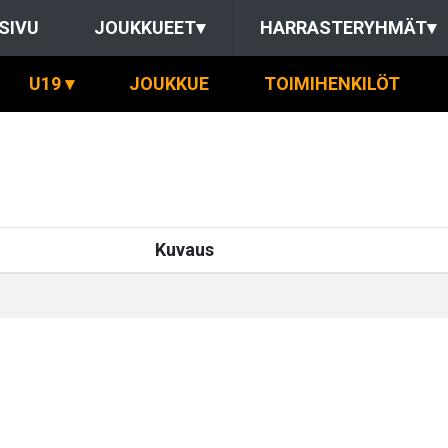
SIVU
JOUKKUEET
▾
HARRASTERYHMÄT
▾
U19
▾
JOUKKUE
TOIMIHENKILÖT
Kuvaus