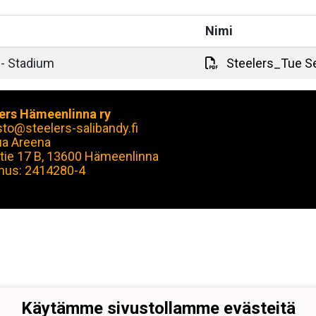
Nimi
 - Stadium
Steelers_Tue Se
ers Hämeenlinna ry
sto@steelers-salibandy.fi
ua Areena
tie 17 B, 13600 Hämeenlinna
nus: 2414280-4
Käytämme sivustollamme evästeitä