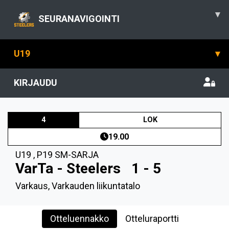
▾
SEURANAVIGOINTI
U19
▾
KIRJAUDU
4
LOK
19.00
U19
,
P19 SM-SARJA
VarTa - Steelers
1 - 5
Varkaus, Varkauden liikuntatalo
Otteluennakko
Otteluraportti