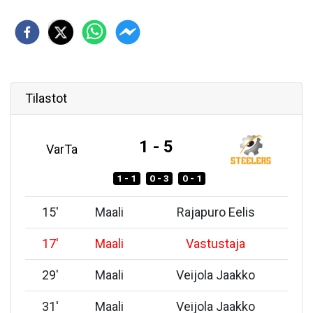
Tilastot
1 - 5
VarTa
1 - 1
0 - 3
0 - 1
15
'
Maali
Rajapuro Eelis
17
'
Maali
Vastustaja
29
'
Maali
Veijola Jaakko
31
'
Maali
Veijola Jaakko