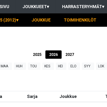
SIVU
JOUKKUEET
▾
HARRASTERYHMÄT
▾
5 (2012)
▾
JOUKKUE
TOIMIHENKILÖT
2025
2026
2027
MAA
HUH
TOU
KES
HEI
ELO
SYY
LOK
a
Sarja
Joukkue