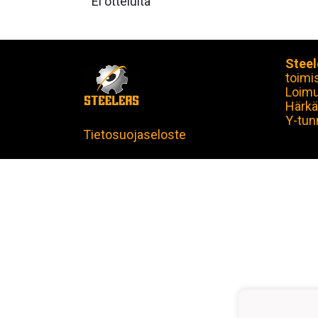
Ei otteluita
Steel
toimi
Loim
Härkä
Y-tun
Tietosuojaseloste