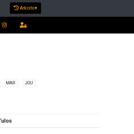
Arkisto
▾
MAR
JOU
Tulos