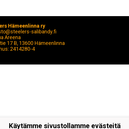
ers Hämeenlinna ry
sto@steelers-salibandy.fi
ua Areena
tie 17 B, 13600 Hämeenlinna
nus: 2414280-4
Käytämme sivustollamme evästeitä