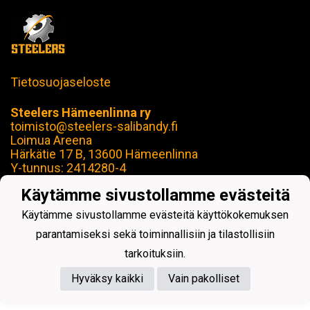
Tietosuojaseloste
Steelers Hämeenlinna ry
toimisto@steelers-salibandy.fi
Loimua Areena
Härkätie 17 B, 13600 Hämeenlinna
Y-tunnus: 2414280-4
Käytämme sivustollamme evästeitä
Käytämme sivustollamme evästeitä käyttökokemuksen
parantamiseksi sekä toiminnallisiin ja tilastollisiin
Powered by
tarkoituksiin.
Hyväksy kaikki
Vain pakolliset