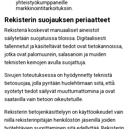
yhteistyökumppaneille
markkinointitarkoituksiin.
Rekisterin suojauksen periaatteet
Rekisteriä koskevat manuaaliset aineistot
säilytetään suojatuissa tiloissa. Digitaalisesti
tallennetut ja käsiteltävät tiedot ovat tietokannoissa,
jotka ovat palomuurein, salasanoin ja muiden
teknisten keinojen avulla suojattuja.
Sivujen toteutuksessa on hyödynnetty teknistä
tietosuojaa, jolla pyritään huolehtimaan siitä, että̈
syötetyt tiedot säilyvät muuttumattomina ja ovat
saatavilla vain tietoon oikeutetuille.
Rekisterin tietojenkäsittelyyn on käyttöoikeudet vain
niillä rekisterinpitäjän henkilöstön jäsenillä joiden
työtehtävien suorittaminen sitä edellyttää. Rekisterin