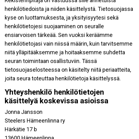
Rekisterinpitäjä on vastuussa sille annetuista
henkilötiedoista ja niiden käsittelystä. Tietosuojassa
kyse on luottamuksesta, ja yksityisyytesi sekä
henkilötietojesi suojaaminen on seuralle
ensiarvoisen tärkeää. Sen vuoksi keräämme
henkilötietojasi vain niissä määrin, kuin tarvitsemme
niitä ylläpitääksemme ja hoitaaksemme suhdetta
seuran toimintaan osallistuviin. Tässä
tietosuojaselosteessa on käsitelty niitä periaatteita,
joita seura toteuttaa henkilötietoja käsittelyssä.
Yhteyshenkilö henkilötietojen
käsittelyä koskevissa asioissa
Jonna Jansson
Steelers Hämeenlinna ry
Härkätie 17 b
13600 Hämeenlinna