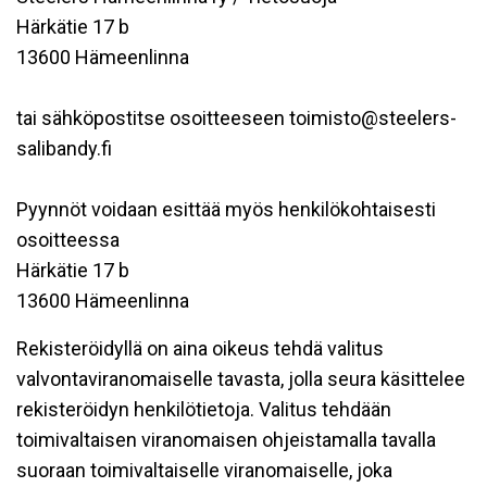
Härkätie 17 b
13600 Hämeenlinna
tai sähköpostitse osoitteeseen toimisto@steelers-
salibandy.fi
Pyynnöt voidaan esittää myös henkilökohtaisesti
osoitteessa
Härkätie 17 b
13600 Hämeenlinna
Rekisteröidyllä on aina oikeus tehdä valitus
valvontaviranomaiselle tavasta, jolla seura käsittelee
rekisteröidyn henkilötietoja. Valitus tehdään
toimivaltaisen viranomaisen ohjeistamalla tavalla
suoraan toimivaltaiselle viranomaiselle, joka