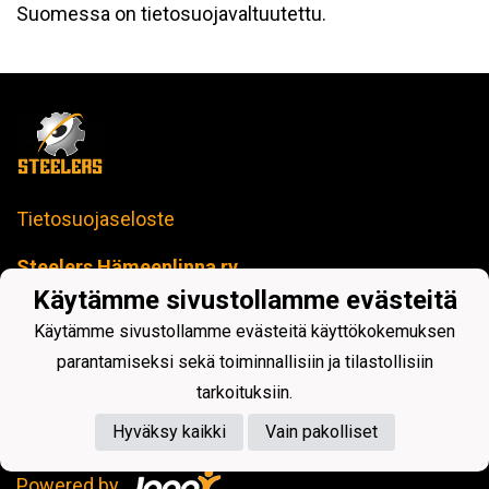
Suomessa on tietosuojavaltuutettu.
Tietosuojaseloste
Steelers Hämeenlinna ry
toimisto@steelers-salibandy.fi
Käytämme sivustollamme evästeitä
Loimua Areena
Käytämme sivustollamme evästeitä käyttökokemuksen
Härkätie 17 B, 13600 Hämeenlinna
Y-tunnus: 2414280-4
parantamiseksi sekä toiminnallisiin ja tilastollisiin
tarkoituksiin.
Hyväksy kaikki
Vain pakolliset
Powered by