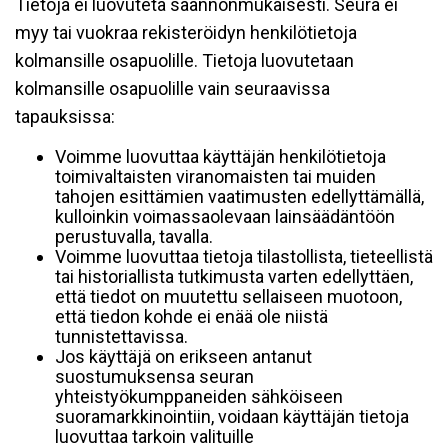
Tietoja ei luovuteta säännönmukaisesti. Seura ei
myy tai vuokraa rekisteröidyn henkilötietoja
kolmansille osapuolille. Tietoja luovutetaan
kolmansille osapuolille vain seuraavissa
tapauksissa:
Voimme luovuttaa käyttäjän henkilötietoja
toimivaltaisten viranomaisten tai muiden
tahojen esittämien vaatimusten edellyttämällä,
kulloinkin voimassaolevaan lainsäädäntöön
perustuvalla, tavalla.
Voimme luovuttaa tietoja tilastollista, tieteellistä
tai historiallista tutkimusta varten edellyttäen,
että tiedot on muutettu sellaiseen muotoon,
että tiedon kohde ei enää ole niistä
tunnistettavissa.
Jos käyttäjä on erikseen antanut
suostumuksensa seuran
yhteistyökumppaneiden sähköiseen
suoramarkkinointiin, voidaan käyttäjän tietoja
luovuttaa tarkoin valituille