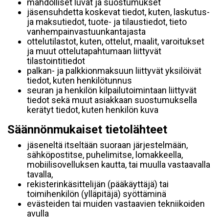
mahdolliset luvat ja suostumukset
jäsensuhdetta koskevat tiedot, kuten, laskutus-
ja maksutiedot, tuote- ja tilaustiedot, tieto
vanhempainvastuunkantajasta
ottelutilastot, kuten, ottelut, maalit, varoitukset
ja muut ottelutapahtumaan liittyvät
tilastointitiedot
palkan- ja palkkionmaksuun liittyvät yksilöivät
tiedot, kuten henkilötunnus
seuran ja henkilön kilpailutoimintaan liittyvät
tiedot sekä muut asiakkaan suostumuksella
kerätyt tiedot, kuten henkilön kuva
Säännönmukaiset tietolähteet
jäseneltä itseltään suoraan järjestelmään,
sähköpostitse, puhelimitse, lomakkeella,
mobiilisovelluksen kautta, tai muulla vastaavalla
tavalla,
rekisterinkäsittelijän (pääkäyttäjä) tai
toimihenkilön (ylläpitäjä) syöttäminä
evästeiden tai muiden vastaavien tekniikoiden
avulla