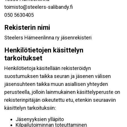
toimisto@steelers-salibandy.fi
050 5630405
Rekisterin nimi
Steelers Hämeenlinna ry jäsenrekisteri
Henkilötietojen käsittelyn
tarkoitukset
Henkilötietoja käsitellään rekisteröidyn
suostumuksen taikka seuran ja jäsenen välisen
jäsensuhteen taikka muun asiallisen yhteyden
perusteella, jolloin lainmukainen käsittelyperuste on
rekisterinpitäjän oikeutettu etu, etenkin seuraaviin
käsittelyn tarkoituksiin:
Jäsenyyksien ylläpito
Kilpailutoiminnan toteuttaminen