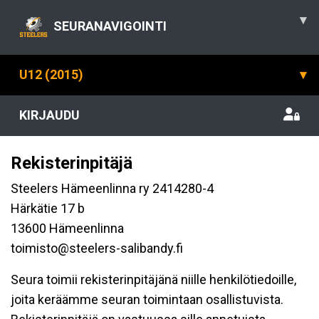
▾
SEURANAVIGOINTI
U12 (2015)
▾
KIRJAUDU
Rekisterinpitäjä
Steelers Hämeenlinna ry 2414280-4
Härkätie 17 b
13600 Hämeenlinna
toimisto@steelers-salibandy.fi
Seura toimii rekisterinpitäjänä niille henkilötiedoille,
joita keräämme seuran toimintaan osallistuvista.