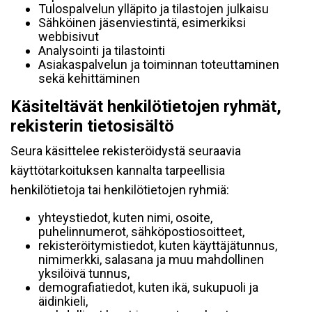
Tulospalvelun ylläpito ja tilastojen julkaisu
Sähköinen jäsenviestintä, esimerkiksi
webbisivut
Analysointi ja tilastointi
Asiakaspalvelun ja toiminnan toteuttaminen
sekä kehittäminen
Käsiteltävät henkilötietojen ryhmät,
rekisterin tietosisältö
Seura käsittelee rekisteröidystä seuraavia
käyttötarkoituksen kannalta tarpeellisia
henkilötietoja tai henkilötietojen ryhmiä:
yhteystiedot, kuten nimi, osoite,
puhelinnumerot, sähköpostiosoitteet,
rekisteröitymistiedot, kuten käyttäjätunnus,
nimimerkki, salasana ja muu mahdollinen
yksilöivä tunnus,
demografiatiedot, kuten ikä, sukupuoli ja
äidinkieli,