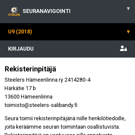
▾
SEURANAVIGOINTI
U9 (2018)
▾
KIRJAUDU
Rekisterinpitäjä
Steelers Hämeenlinna ry 2414280-4
Härkätie 17 b
13600 Hämeenlinna
toimisto@steelers-salibandy.fi
Seura toimii rekisterinpitäjänä niille henkilötiedoille,
joita keräämme seuran toimintaan osallistuvista.