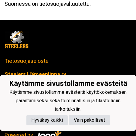
Suomessa on tietosuojavaltuutettu.
Tietosuojaseloste
Steelers Hämeenlinna ry
toimisto@steelers-salibandy.fi
Käytämme sivustollamme evästeitä
Loimua Areena
Käytämme sivustollamme evästeitä käyttökokemuksen
Härkätie 17 B, 13600 Hämeenlinna
Y-tunnus: 2414280-4
parantamiseksi sekä toiminnallisiin ja tilastollisiin
tarkoituksiin.
Hyväksy kaikki
Vain pakolliset
Powered by