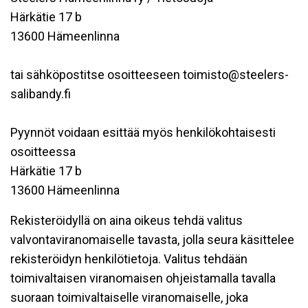
Härkätie 17 b
13600 Hämeenlinna
tai sähköpostitse osoitteeseen toimisto@steelers-
salibandy.fi
Pyynnöt voidaan esittää myös henkilökohtaisesti
osoitteessa
Härkätie 17 b
13600 Hämeenlinna
Rekisteröidyllä on aina oikeus tehdä valitus
valvontaviranomaiselle tavasta, jolla seura käsittelee
rekisteröidyn henkilötietoja. Valitus tehdään
toimivaltaisen viranomaisen ohjeistamalla tavalla
suoraan toimivaltaiselle viranomaiselle, joka