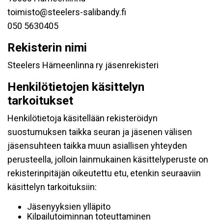
toimisto@steelers-salibandy.fi
050 5630405
Rekisterin nimi
Steelers Hämeenlinna ry jäsenrekisteri
Henkilötietojen käsittelyn
tarkoitukset
Henkilötietoja käsitellään rekisteröidyn
suostumuksen taikka seuran ja jäsenen välisen
jäsensuhteen taikka muun asiallisen yhteyden
perusteella, jolloin lainmukainen käsittelyperuste on
rekisterinpitäjän oikeutettu etu, etenkin seuraaviin
käsittelyn tarkoituksiin:
Jäsenyyksien ylläpito
Kilpailutoiminnan toteuttaminen