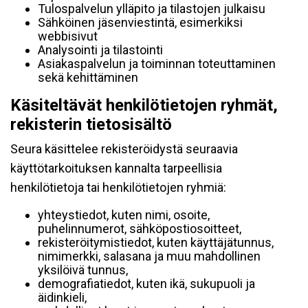
Tulospalvelun ylläpito ja tilastojen julkaisu
Sähköinen jäsenviestintä, esimerkiksi
webbisivut
Analysointi ja tilastointi
Asiakaspalvelun ja toiminnan toteuttaminen
sekä kehittäminen
Käsiteltävät henkilötietojen ryhmät,
rekisterin tietosisältö
Seura käsittelee rekisteröidystä seuraavia
käyttötarkoituksen kannalta tarpeellisia
henkilötietoja tai henkilötietojen ryhmiä:
yhteystiedot, kuten nimi, osoite,
puhelinnumerot, sähköpostiosoitteet,
rekisteröitymistiedot, kuten käyttäjätunnus,
nimimerkki, salasana ja muu mahdollinen
yksilöivä tunnus,
demografiatiedot, kuten ikä, sukupuoli ja
äidinkieli,