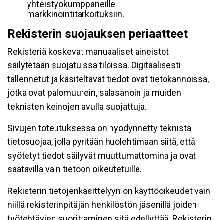
yhteistyökumppaneille
markkinointitarkoituksiin.
Rekisterin suojauksen periaatteet
Rekisteriä koskevat manuaaliset aineistot
säilytetään suojatuissa tiloissa. Digitaalisesti
tallennetut ja käsiteltävät tiedot ovat tietokannoissa,
jotka ovat palomuurein, salasanoin ja muiden
teknisten keinojen avulla suojattuja.
Sivujen toteutuksessa on hyödynnetty teknistä
tietosuojaa, jolla pyritään huolehtimaan siitä, että̈
syötetyt tiedot säilyvät muuttumattomina ja ovat
saatavilla vain tietoon oikeutetuille.
Rekisterin tietojenkäsittelyyn on käyttöoikeudet vain
niillä rekisterinpitäjän henkilöstön jäsenillä joiden
työtehtävien suorittaminen sitä edellyttää. Rekisterin