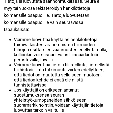
Tietoja ei luovuteta säännönmukaisesti. Seura ei
myy tai vuokraa rekisteröidyn henkilötietoja
kolmansille osapuolille. Tietoja luovutetaan
kolmansille osapuolille vain seuraavissa
tapauksissa:
Voimme luovuttaa käyttäjän henkilötietoja
toimivaltaisten viranomaisten tai muiden
tahojen esittämien vaatimusten edellyttämällä,
kulloinkin voimassaolevaan lainsäädäntöön
perustuvalla, tavalla.
Voimme luovuttaa tietoja tilastollista, tieteellistä
tai historiallista tutkimusta varten edellyttäen,
että tiedot on muutettu sellaiseen muotoon,
että tiedon kohde ei enää ole niistä
tunnistettavissa.
Jos käyttäjä on erikseen antanut
suostumuksensa seuran
yhteistyökumppaneiden sähköiseen
suoramarkkinointiin, voidaan käyttäjän tietoja
luovuttaa tarkoin valituille