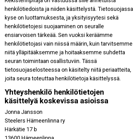
Rekisterinpitäjä on vastuussa sille annetuista
henkilötiedoista ja niiden käsittelystä. Tietosuojassa
kyse on luottamuksesta, ja yksityisyytesi sekä
henkilötietojesi suojaaminen on seuralle
ensiarvoisen tärkeää. Sen vuoksi keräämme
henkilötietojasi vain niissä määrin, kuin tarvitsemme
niitä ylläpitääksemme ja hoitaaksemme suhdetta
seuran toimintaan osallistuviin. Tässä
tietosuojaselosteessa on käsitelty niitä periaatteita,
joita seura toteuttaa henkilötietoja käsittelyssä.
Yhteyshenkilö henkilötietojen
käsittelyä koskevissa asioissa
Jonna Jansson
Steelers Hämeenlinna ry
Härkätie 17 b
13600 Hämeenlinna