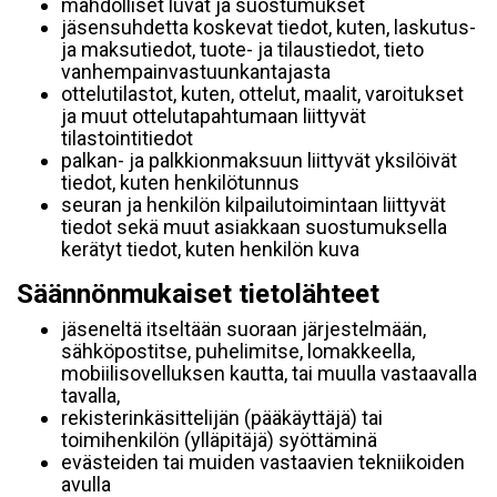
mahdolliset luvat ja suostumukset
jäsensuhdetta koskevat tiedot, kuten, laskutus-
ja maksutiedot, tuote- ja tilaustiedot, tieto
vanhempainvastuunkantajasta
ottelutilastot, kuten, ottelut, maalit, varoitukset
ja muut ottelutapahtumaan liittyvät
tilastointitiedot
palkan- ja palkkionmaksuun liittyvät yksilöivät
tiedot, kuten henkilötunnus
seuran ja henkilön kilpailutoimintaan liittyvät
tiedot sekä muut asiakkaan suostumuksella
kerätyt tiedot, kuten henkilön kuva
Säännönmukaiset tietolähteet
jäseneltä itseltään suoraan järjestelmään,
sähköpostitse, puhelimitse, lomakkeella,
mobiilisovelluksen kautta, tai muulla vastaavalla
tavalla,
rekisterinkäsittelijän (pääkäyttäjä) tai
toimihenkilön (ylläpitäjä) syöttäminä
evästeiden tai muiden vastaavien tekniikoiden
avulla