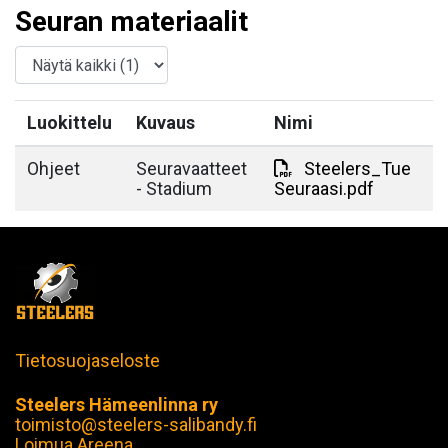
Seuran materiaalit
Luokittelu
Kuvaus
Nimi
Ohjeet
Seuravaatteet
Steelers_Tue
- Stadium
Seuraasi.pdf
Tietosuojaseloste
Steelers Hämeenlinna ry
toimisto@steelers-salibandy.fi
Loimua Areena