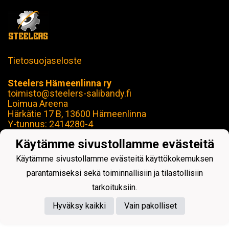
Tietosuojaseloste
Steelers Hämeenlinna ry
toimisto@steelers-salibandy.fi
Loimua Areena
Härkätie 17 B, 13600 Hämeenlinna
Y-tunnus: 2414280-4
Käytämme sivustollamme evästeitä
Käytämme sivustollamme evästeitä käyttökokemuksen
parantamiseksi sekä toiminnallisiin ja tilastollisiin
Powered by
tarkoituksiin.
Hyväksy kaikki
Vain pakolliset