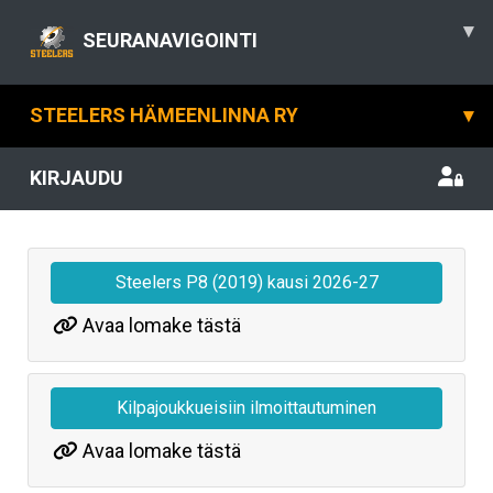
▾
SEURANAVIGOINTI
STEELERS HÄMEENLINNA RY
▾
KIRJAUDU
Steelers P8 (2019) kausi 2026-27
Avaa lomake tästä
Kilpajoukkueisiin ilmoittautuminen
Avaa lomake tästä