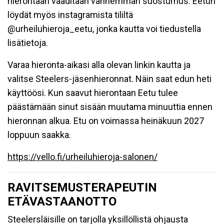
hierontaan vaaditaan vanhemman suostumus. Eetun
löydät myös instagramista tililtä
@urheiluhieroja_eetu, jonka kautta voi tiedustella
lisätietoja.
Varaa hieronta-aikasi alla olevan linkin kautta ja
valitse Steelers-jäsenhieronnat. Näin saat edun heti
käyttöösi. Kun saavut hierontaan Eetu tulee
päästämään sinut sisään muutama minuuttia ennen
hieronnan alkua. Etu on voimassa heinäkuun 2027
loppuun saakka.
https://vello.fi/urheiluhieroja-salonen/
RAVITSEMUSTERAPEUTIN
ETÄVASTAANOTTO
Steelersläisille on tarjolla yksillöllistä ohjausta