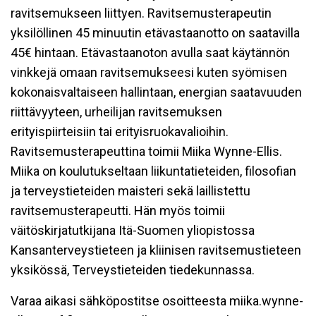
ravitsemukseen liittyen. Ravitsemusterapeutin
yksilöllinen 45 minuutin etävastaanotto on saatavilla
45€ hintaan. Etävastaanoton avulla saat käytännön
vinkkejä omaan ravitsemukseesi kuten syömisen
kokonaisvaltaiseen hallintaan, energian saatavuuden
riittävyyteen, urheilijan ravitsemuksen
erityispiirteisiin tai erityisruokavalioihin.
Ravitsemusterapeuttina toimii Miika Wynne-Ellis.
Miika on koulutukseltaan liikuntatieteiden, filosofian
ja terveystieteiden maisteri sekä laillistettu
ravitsemusterapeutti. Hän myös toimii
väitöskirjatutkijana Itä-Suomen yliopistossa
Kansanterveystieteen ja kliinisen ravitsemustieteen
yksikössä, Terveystieteiden tiedekunnassa.
Varaa aikasi sähköpostitse osoitteesta miika.wynne-