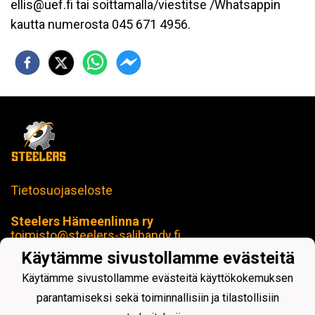
ellis@uef.fi tai soittamalla/viestitse /Whatsappin
kautta numerosta 045 671 4956.
Tietosuojaseloste
Steelers Hämeenlinna ry
toimisto@steelers-salibandy.fi
Loimua Areena
Käytämme sivustollamme evästeitä
Härkätie 17 B, 13600 Hämeenlinna
Y-tunnus: 2414280-4
Käytämme sivustollamme evästeitä käyttökokemuksen
parantamiseksi sekä toiminnallisiin ja tilastollisiin