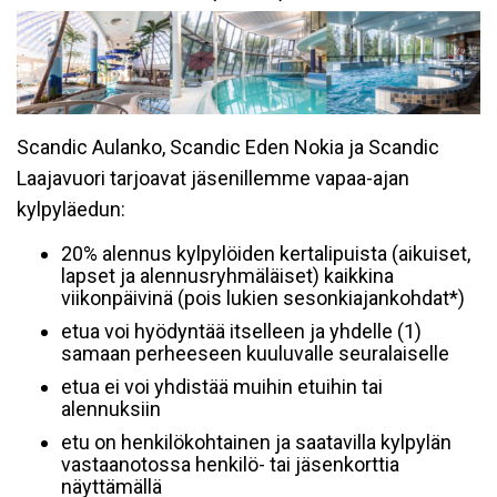
Scandic Aulanko, Scandic Eden Nokia ja Scandic
Laajavuori tarjoavat jäsenillemme vapaa-ajan
kylpyläedun:
20% alennus kylpylöiden kertalipuista (aikuiset,
lapset ja alennusryhmäläiset) kaikkina
viikonpäivinä (pois lukien sesonkiajankohdat*)
etua voi hyödyntää itselleen ja yhdelle (1)
samaan perheeseen kuuluvalle seuralaiselle
etua ei voi yhdistää muihin etuihin tai
alennuksiin
etu on henkilökohtainen ja saatavilla kylpylän
vastaanotossa henkilö- tai jäsenkorttia
näyttämällä