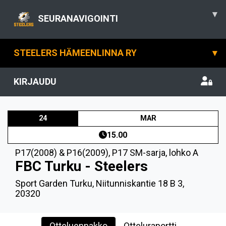
▾
SEURANAVIGOINTI
STEELERS HÄMEENLINNA RY
▾
KIRJAUDU
24
MAR
15.00
P17(2008) & P16(2009)
,
P17 SM-sarja, lohko A
FBC Turku - Steelers
Sport Garden Turku, Niitunniskantie 18 B 3,
20320
Otteluennakko
Otteluraportti