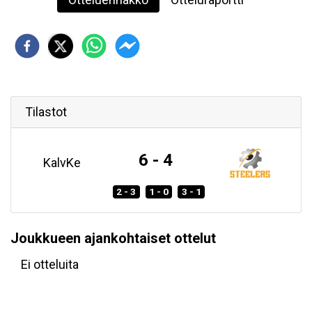
Tilastot
6 - 4
KalvKe
2 - 3
1 - 0
3 - 1
Joukkueen ajankohtaiset ottelut
Ei otteluita