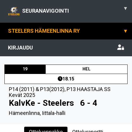
▾
SEURANAVIGOINTI
STEELERS HÄMEENLINNA RY
▾
KIRJAUDU
19
HEL
18.15
P14 (2011) & P13(2012)
,
P13 HAASTAJA SS
Kevät 2025
KalvKe - Steelers
6 - 4
Hämeenlinna, Iittala-halli
Otteluennakko
Otteluraportti