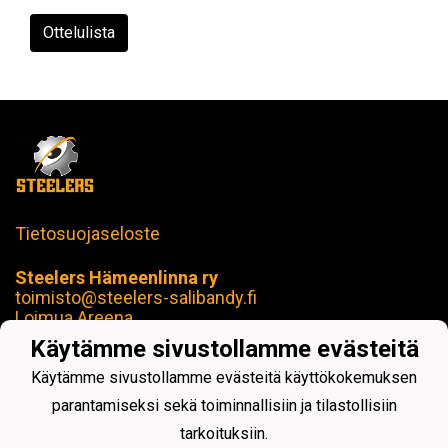
Ottelulista
Tietosuojaseloste
Steelers Hämeenlinna ry
toimisto@steelers-salibandy.fi
Loimua Areena
Härkätie 17 B, 13600 Hämeenlinna
Käytämme sivustollamme evästeitä
Y-tunnus: 2414280-4
Käytämme sivustollamme evästeitä käyttökokemuksen
parantamiseksi sekä toiminnallisiin ja tilastollisiin
tarkoituksiin.