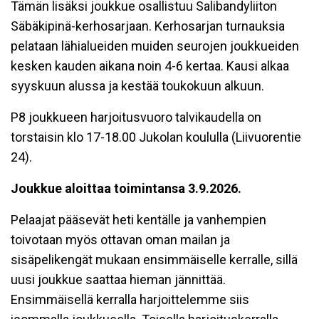
Tämän lisäksi joukkue osallistuu Salibandyliiton
Säbäkipinä-kerhosarjaan. Kerhosarjan turnauksia
pelataan lähialueiden muiden seurojen joukkueiden
kesken kauden aikana noin 4-6 kertaa. Kausi alkaa
syyskuun alussa ja kestää toukokuun alkuun.
P8 joukkueen harjoitusvuoro talvikaudella on
torstaisin klo 17-18.00 Jukolan koululla (Liivuorentie
24).
Joukkue aloittaa toimintansa 3.9.2026.
Pelaajat pääsevät heti kentälle ja vanhempien
toivotaan myös ottavan oman mailan ja
sisäpelikengät mukaan ensimmäiselle kerralle, sillä
uusi joukkue saattaa hieman jännittää.
Ensimmäisellä kerralla harjoittelemme siis