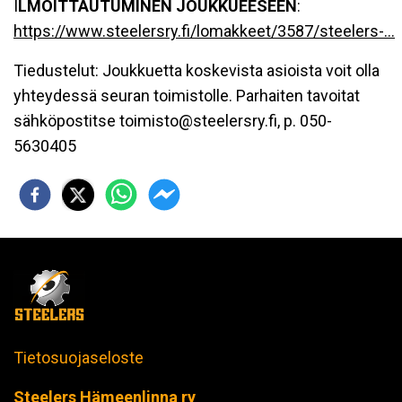
I
LMOITTAUTUMINEN JOUKKUEESEEN
:
https://www.steelersry.fi/lomakkeet/3587/steelers-...
Tiedustelut: Joukkuetta koskevista asioista voit olla
yhteydessä seuran toimistolle. Parhaiten tavoitat
sähköpostitse toimisto@steelersry.fi, p. 050-
5630405
Tietosuojaseloste
Steelers Hämeenlinna ry