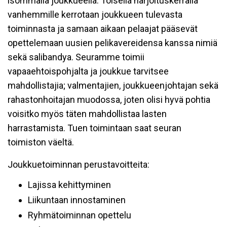
isommalla joukkueella. Toisella harjoituskerralla
vanhemmille kerrotaan joukkueen tulevasta
toiminnasta ja samaan aikaan pelaajat pääsevät
opettelemaan uusien pelikavereidensa kanssa nimiä
sekä salibandya. Seuramme toimii
vapaaehtoispohjalta ja joukkue tarvitsee
mahdollistajia; valmentajien, joukkueenjohtajan sekä
rahastonhoitajan muodossa, joten olisi hyvä pohtia
voisitko myös täten mahdollistaa lasten
harrastamista. Tuen toimintaan saat seuran
toimiston väeltä.
Joukkuetoiminnan perustavoitteita:
Lajissa kehittyminen
Liikuntaan innostaminen
Ryhmätoiminnan opettelu