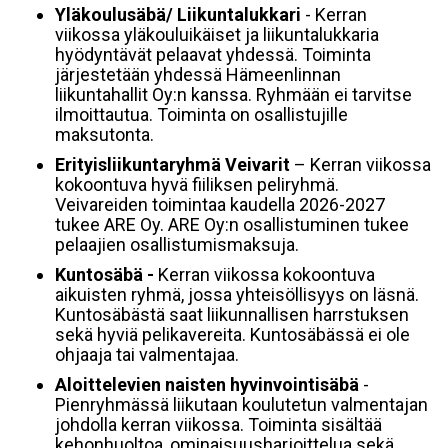
Yläkoulusäbä/ Liikuntalukkari
- Kerran
viikossa yläkouluikäiset ja liikuntalukkaria
hyödyntävät pelaavat yhdessä. Toiminta
järjestetään yhdessä Hämeenlinnan
liikuntahallit Oy:n kanssa. Ryhmään ei tarvitse
ilmoittautua. Toiminta on osallistujille
maksutonta.
Erityisliikuntaryhmä Veivarit
– Kerran viikossa
kokoontuva hyvä fiiliksen peliryhmä.
Veivareiden toimintaa kaudella 2026-2027
tukee ARE Oy. ARE Oy:n osallistuminen tukee
pelaajien osallistumismaksuja.
Kuntosäbä -
Kerran viikossa kokoontuva
aikuisten ryhmä, jossa yhteisöllisyys on läsnä.
Kuntosäbästä saat liikunnallisen harrstuksen
sekä hyviä pelikavereita. Kuntosäbässä ei ole
ohjaaja tai valmentajaa.
Aloittelevien naisten hyvinvointisäbä
-
Pienryhmässä liikutaan koulutetun valmentajan
johdolla kerran viikossa. Toiminta sisältää
kehonhuoltoa, ominaisuusharjoittelua sekä