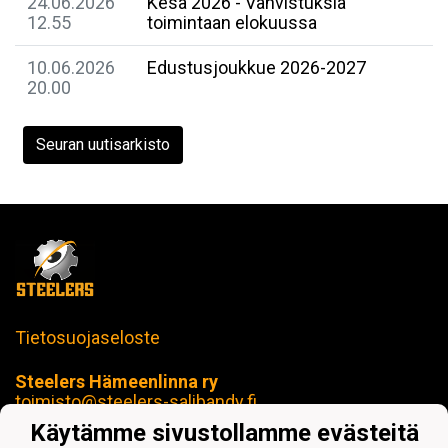
24.06.2026
Kesä 2026 - Vahvistuksia
12.55
toimintaan elokuussa
10.06.2026
Edustusjoukkue 2026-2027
20.00
Seuran uutisarkisto
Tietosuojaseloste
Steelers Hämeenlinna ry
toimisto@steelers-salibandy.fi
Loimua Areena
Käytämme sivustollamme evästeitä
Härkätie 17 B, 13600 Hämeenlinna