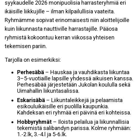
syykaudelle 2026 monipuolisia harrasteryhmiä eri
ikäisille liikkujille – ilman kilpailullisia vaateita.
Ryhmämme sopivat erinomaisesti niin aloittelijoille
kuin liikunnasta nauttiville harrastajille. Pääosa
ryhmistä kokoontuu kerran viikossa yhteisen
tekemisen pariin.
Tarjolla on esimerkiksi:
Perhesäbä
– Hauskaa ja vauhdikasta liikuntaa
3–5-vuotiaille lapsille yhdessä aikuisen kanssa.
Perhesäbää järjestetään Jukolan koululla sekä
Uimahallin liikuntasalissa.
Eskarisäbä
– Liikuntaleikkejä ja pelaamista
esikouluikäisille eri puolilla kaupunkia.
Kahdeksan eri ryhmää eri päivinä eri kohteissa.
Hobbyryhmät
– Iloista pelailua ja liikunnallisia
tekemistä salibandyn parissa. Kolme ryhmään:
1.-2.lk, 3.-4.l ja 5-6.lk.