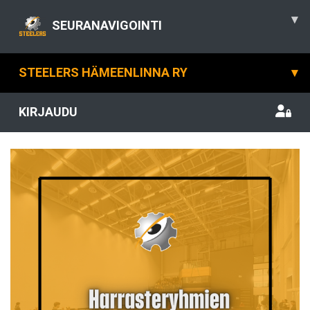
▾
SEURANAVIGOINTI
STEELERS HÄMEENLINNA RY
▾
KIRJAUDU