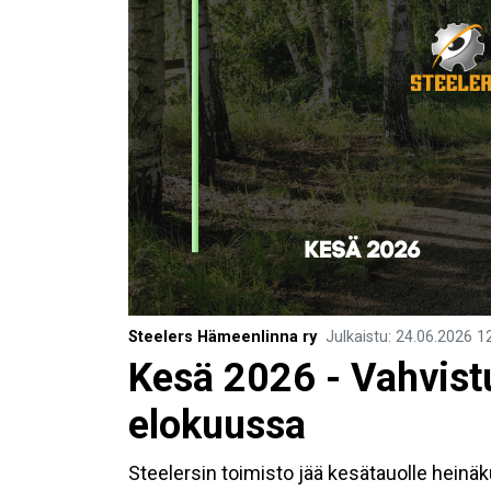
Steelers Hämeenlinna ry
Julkaistu
:
24.06.2026
1
Kesä 2026 - Vahvist
elokuussa
Steelersin toimisto jää kesätauolle heinäk