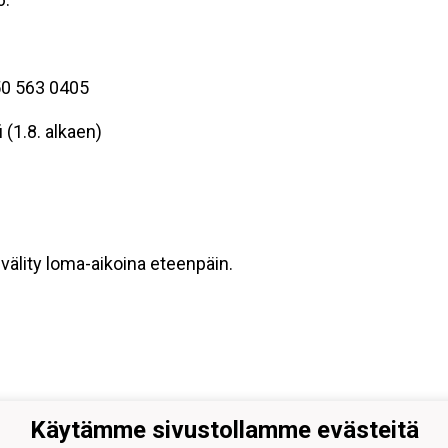
50 563 0405
 (1.8. alkaen)
välity loma-aikoina eteenpäin.
Käytämme sivustollamme evästeitä
ers Hämeenlinna ry