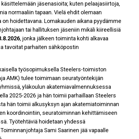
käsittelemään jäsenasioita; kuten pelaajasiirtoja,
oimia normaaliin tapaan. Vielä ehdit olemaan
oita on hoidettavana. Lomakauden aikana pyydämme
tajaan tai hallituksen jäseniin mikäli kiireellisiä
3.8.2026
, jonka jälkeen toiminta kohti alkavaa
a tavoitat parhaiten sähköpostin
aikaisella työsopimuksella Steelers-toimiston
aaja AMK) tulee toimimaan seuratyöntekijän
teryhmissä, yläkoulun akatemiavalmennuksessa
a 2025-2026 ja hän toimii parhaillaan Steelers
sta hän toimii alkusyksyn ajan akatemiatoiminnan
en koordinointiin, seuratoiminnan kehittämiseen
issä. Työtehtäviä hoidetaan yhdessä
Toiminnanjohtaja Sami Saarinen jää vapaalle
6.