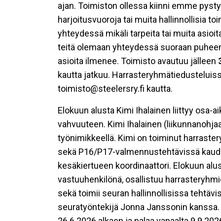
ajan. Toimiston ollessa kiinni emme pysty 
harjoitusvuoroja tai muita hallinnollisia t
yhteydessä mikäli tarpeita tai muita asi
teitä olemaan yhteydessä suoraan puheenjoh
asioita ilmenee. Toimisto avautuu jälleen
kautta jatkuu. Harrasteryhmätiedusteluiss
toimisto@steelersry.fi kautta.
Elokuun alusta Kimi Ihalainen liittyy osa-
vahvuuteen. Kimi Ihalainen (liikunnanohj
työnimikkeellä. Kimi on toiminut harras
sekä P16/P17-valmennustehtävissä kaudell
kesäkiertueen koordinaattori. Elokuun alu
vastuuhenkilönä, osallistuu harrasteryhmi
sekä toimii seuran hallinnollisissa tehtäv
seuratyöntekijä Jonna Janssonin kanssa. 
26.6.2026 alkaen ja palaa vapaalta 9.9.202