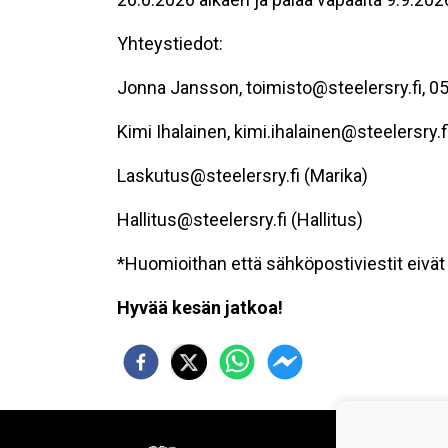
Yhteystiedot:
Jonna Jansson, toimisto@steelersry.fi, 0
Kimi Ihalainen, kimi.ihalainen@steelersry.fi
Laskutus@steelersry.fi (Marika)
Hallitus@steelersry.fi (Hallitus)
*Huomioithan että sähköpostiviestit eivät 
Hyvää kesän jatkoa!
Steel