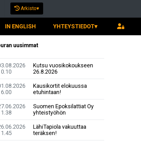
Arkisto
▾
IN ENGLISH
YHTEYSTIEDOT
▾
uran uusimmat
03.08.2026
Kutsu vuosikokoukseen
10.10
26.8.2026
01.08.2026
Kausikortit elokuussa
16.00
etuhintaan!
27.06.2026
Suomen Epoksilattiat Oy
11.38
yhteistyöhön
26.06.2026
LähiTapiola vakuuttaa
11.45
teräksen!