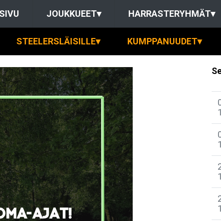
SIVU
JOUKKUEET
▾
HARRASTERYHMÄT
▾
STEELERSLÄISILLE
▾
KUMPPANUUDET
▾
Se