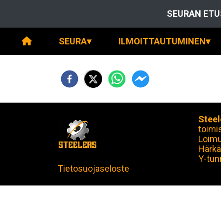
SEURAN ETU
SEURA
▾
ILMOITTAUTUMINEN
▾
Steel
toimi
Loim
Härkä
Y-tun
Tietosuojaseloste