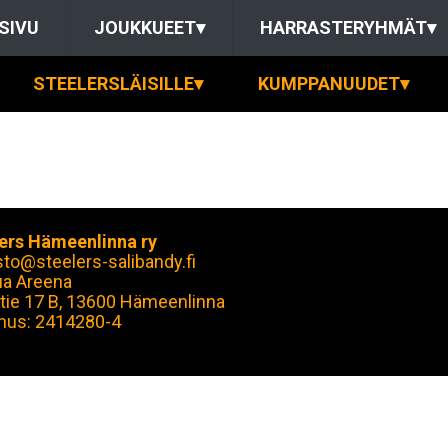
SIVU
JOUKKUEET
▾
HARRASTERYHMÄT
▾
STEELERSLÄISILLE
▾
KUMPPANUUDET
▾
ers Hämeenlinna ry
sto@steelers-salibandy.fi
ua Areena
tie 17 B, 13600 Hämeenlinna
nus: 2414280-4