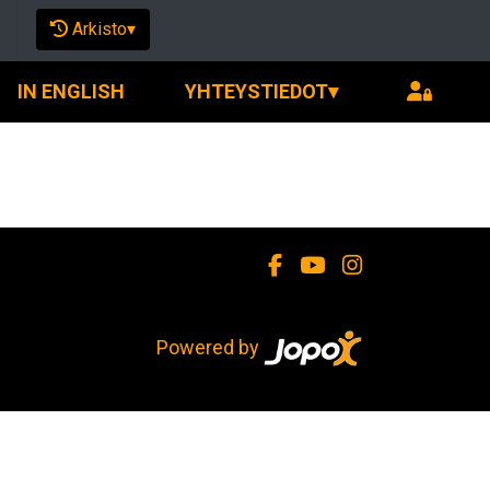
Arkisto
▾
IN ENGLISH
YHTEYSTIEDOT
▾
Powered by