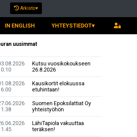
Arkisto
▾
IN ENGLISH
YHTEYSTIEDOT
▾
uran uusimmat
03.08.2026
Kutsu vuosikokoukseen
10.10
26.8.2026
01.08.2026
Kausikortit elokuussa
16.00
etuhintaan!
27.06.2026
Suomen Epoksilattiat Oy
11.38
yhteistyöhön
26.06.2026
LähiTapiola vakuuttaa
11.45
teräksen!