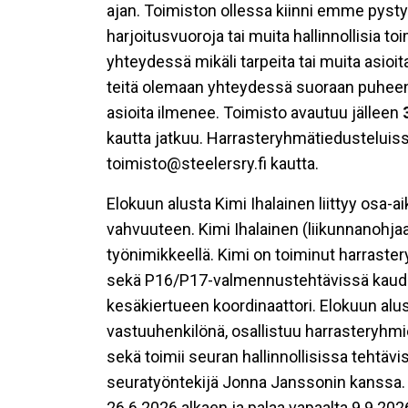
ajan. Toimiston ollessa kiinni emme pysty 
harjoitusvuoroja tai muita hallinnollisia t
yhteydessä mikäli tarpeita tai muita asi
teitä olemaan yhteydessä suoraan puheenjoh
asioita ilmenee. Toimisto avautuu jälleen
kautta jatkuu. Harrasteryhmätiedusteluiss
toimisto@steelersry.fi kautta.
Elokuun alusta Kimi Ihalainen liittyy osa-
vahvuuteen. Kimi Ihalainen (liikunnanohj
työnimikkeellä. Kimi on toiminut harras
sekä P16/P17-valmennustehtävissä kaudell
kesäkiertueen koordinaattori. Elokuun alu
vastuuhenkilönä, osallistuu harrasteryhmi
sekä toimii seuran hallinnollisissa tehtäv
seuratyöntekijä Jonna Janssonin kanssa. 
26.6.2026 alkaen ja palaa vapaalta 9.9.202