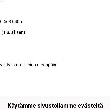
50 563 0405
 (1.8. alkaen)
välity loma-aikoina eteenpäin.
Käytämme sivustollamme evästeitä
ers Hämeenlinna ry