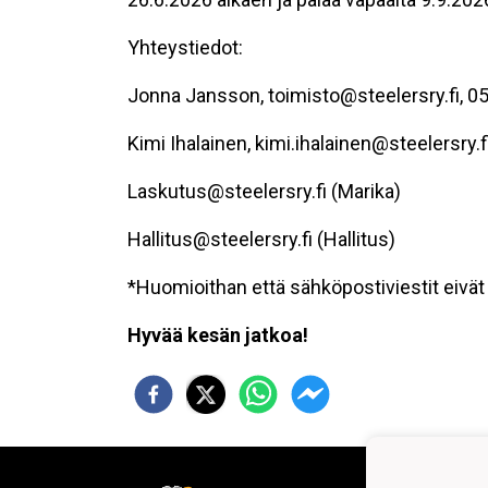
Yhteystiedot:
Jonna Jansson, toimisto@steelersry.fi, 0
Kimi Ihalainen, kimi.ihalainen@steelersry.fi
Laskutus@steelersry.fi (Marika)
Hallitus@steelersry.fi (Hallitus)
*Huomioithan että sähköpostiviestit eivät 
Hyvää kesän jatkoa!
Steel