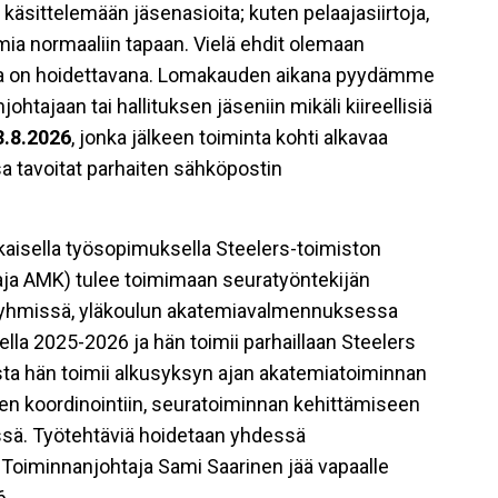
käsittelemään jäsenasioita; kuten pelaajasiirtoja,
oimia normaaliin tapaan. Vielä ehdit olemaan
oita on hoidettavana. Lomakauden aikana pyydämme
tajaan tai hallituksen jäseniin mikäli kiireellisiä
3.8.2026
, jonka jälkeen toiminta kohti alkavaa
a tavoitat parhaiten sähköpostin
aikaisella työsopimuksella Steelers-toimiston
aaja AMK) tulee toimimaan seuratyöntekijän
teryhmissä, yläkoulun akatemiavalmennuksessa
a 2025-2026 ja hän toimii parhaillaan Steelers
sta hän toimii alkusyksyn ajan akatemiatoiminnan
en koordinointiin, seuratoiminnan kehittämiseen
issä. Työtehtäviä hoidetaan yhdessä
Toiminnanjohtaja Sami Saarinen jää vapaalle
6.