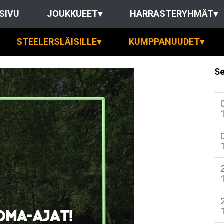
SIVU
JOUKKUEET
▾
HARRASTERYHMÄT
▾
STEELERSLÄISILLE
▾
KUMPPANUUDET
▾
Se