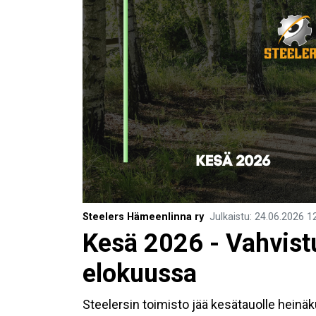
Steelers Hämeenlinna ry
Julkaistu
:
24.06.2026
1
Kesä 2026 - Vahvist
elokuussa
Steelersin toimisto jää kesätauolle heinäk