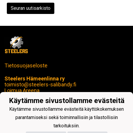
Seuran uutisarkisto
Tietosuojaseloste
Steelers Hämeenlinna ry
toimisto@steelers-salibandy.fi
Loimua Areena
Härkätie 17 B, 13600 Hämeenlinna
Käytämme sivustollamme evästeitä
Y-tunnus: 2414280-4
Käytämme sivustollamme evästeitä käyttökokemuksen
parantamiseksi sekä toiminnallisiin ja tilastollisiin
tarkoituksiin.